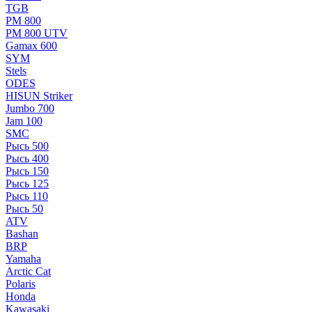
TGB
РМ 800
РМ 800 UTV
Gamax 600
SYM
Stels
ОDЕS
HISUN Striker
Jumbo 700
Jam 100
SMC
Рысь 500
Рысь 400
Рысь 150
Рысь 125
Рысь 110
Рысь 50
ATV
Bashan
BRP
Yamaha
Arctic Cat
Polaris
Honda
Kawasaki