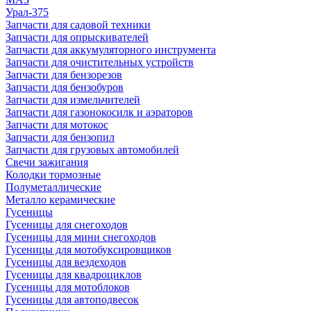
Урал-375
Запчасти для садовой техники
Запчасти для опрыскивателей
Запчасти для аккумуляторного инструмента
Запчасти для очистительных устройств
Запчасти для бензорезов
Запчасти для бензобуров
Запчасти для измельчителей
Запчасти для газонокосилк и аэраторов
Запчасти для мотокос
Запчасти для бензопил
Запчасти для грузовых автомобилей
Свечи зажигания
Колодки тормозные
Полуметаллические
Металло керамические
Гусеницы
Гусеницы для снегоходов
Гусеницы для мини снегоходов
Гусеницы для мотобуксировщиков
Гусеницы для вездеходов
Гусеницы для квадроциклов
Гусеницы для мотоблоков
Гусеницы для автоподвесок