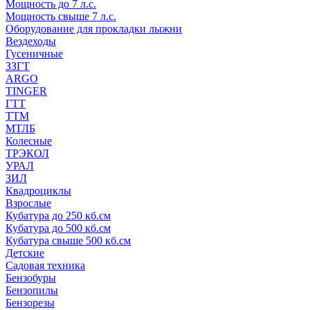
Мощность до 7 л.с.
Мощность свыше 7 л.с.
Оборудование для прокладки лыжни
Вездеходы
Гусеничные
ЗЗГТ
ARGO
TINGER
ГТТ
ТТМ
МТЛБ
Колесные
ТРЭКОЛ
УРАЛ
ЗИЛ
Квадроциклы
Взрослые
Кубатура до 250 кб.см
Кубатура до 500 кб.см
Кубатура свыше 500 кб.см
Детские
Садовая техника
Бензобуры
Бензопилы
Бензорезы