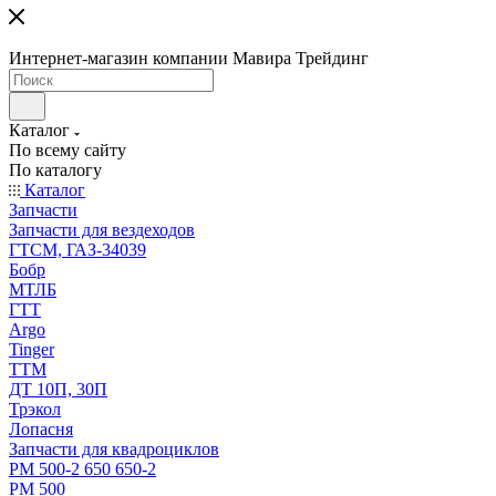
Интернет-магазин компании Мавира Трейдинг
Каталог
По всему сайту
По каталогу
Каталог
Запчасти
Запчасти для вездеходов
ГТСМ, ГАЗ-34039
Бобр
МТЛБ
ГТТ
Argo
Tinger
ТТМ
ДТ 10П, 30П
Трэкол
Лопасня
Запчасти для квадроциклов
РМ 500-2 650 650-2
РМ 500