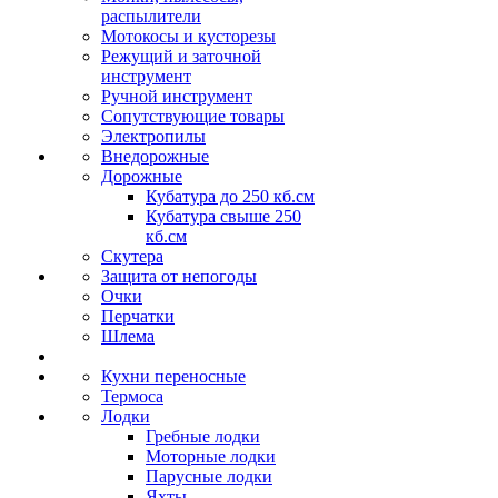
распылители
Мотокосы и кусторезы
Режущий и заточной
инструмент
Ручной инструмент
Сопутствующие товары
Электропилы
Внедорожные
Дорожные
Кубатура до 250 кб.см
Кубатура свыше 250
кб.см
Скутера
Защита от непогоды
Очки
Перчатки
Шлема
Кухни переносные
Термоса
Лодки
Гребные лодки
Моторные лодки
Парусные лодки
Яхты