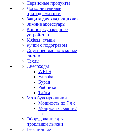
Сервисные продукты
Дополнительные
принадлежности
Защита для квадроциклов
Зимние аксессуары
Канистры, зарядные
устройства
Кофры, сумки
Ручки с подогревом
Спутниковые поисковые
системы
Чехлы
Снегоходы
WELS
Yamaha
Буран
Рыбинка
Тайга
Мотобуксировщики
Мощность до 7 л.с.
Мощность свыше 7
л.с.
Оборудование для
прокладки лыжни
Гусеничные