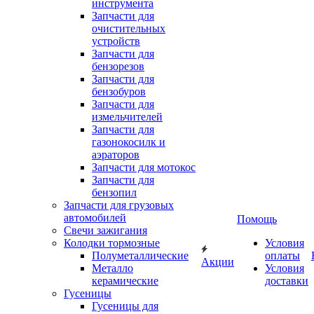
инструмента
Запчасти для
очистительных
устройств
Запчасти для
бензорезов
Запчасти для
бензобуров
Запчасти для
измельчителей
Запчасти для
газонокосилк и
аэраторов
Запчасти для мотокос
Запчасти для
бензопил
Запчасти для грузовых
автомобилей
Помощь
Свечи зажигания
Колодки тормозные
Условия
Полуметаллические
оплаты
Акции
Металло
Условия
керамические
доставки
Гусеницы
Гусеницы для