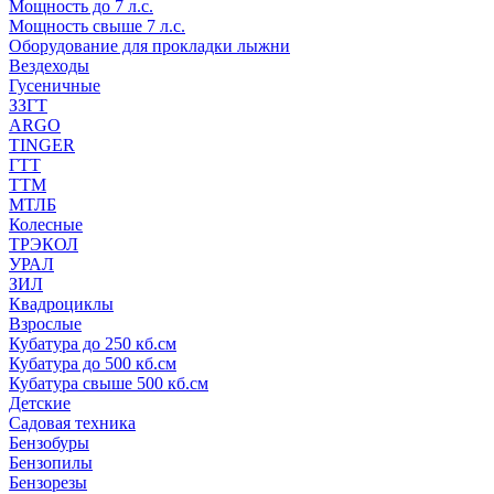
Мощность до 7 л.с.
Мощность свыше 7 л.с.
Оборудование для прокладки лыжни
Вездеходы
Гусеничные
ЗЗГТ
ARGO
TINGER
ГТТ
ТТМ
МТЛБ
Колесные
ТРЭКОЛ
УРАЛ
ЗИЛ
Квадроциклы
Взрослые
Кубатура до 250 кб.см
Кубатура до 500 кб.см
Кубатура свыше 500 кб.см
Детские
Садовая техника
Бензобуры
Бензопилы
Бензорезы