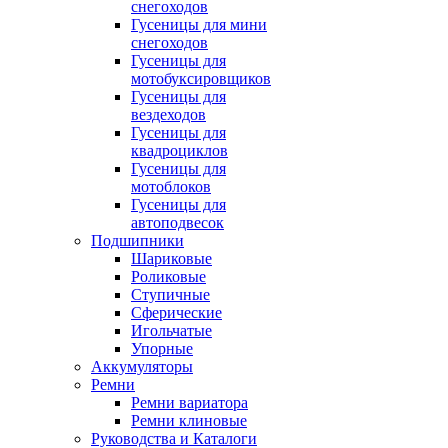
снегоходов
Гусеницы для мини
снегоходов
Гусеницы для
мотобуксировщиков
Гусеницы для
вездеходов
Гусеницы для
квадроциклов
Гусеницы для
мотоблоков
Гусеницы для
автоподвесок
Подшипники
Шариковые
Роликовые
Ступичные
Сферические
Игольчатые
Упорные
Аккумуляторы
Ремни
Ремни вариатора
Ремни клиновые
Руководства и Каталоги