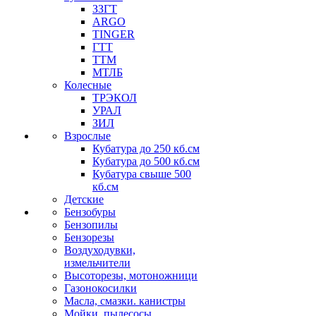
ЗЗГТ
ARGO
TINGER
ГТТ
ТТМ
МТЛБ
Колесные
ТРЭКОЛ
УРАЛ
ЗИЛ
Взрослые
Кубатура до 250 кб.см
Кубатура до 500 кб.см
Кубатура свыше 500
кб.см
Детские
Бензобуры
Бензопилы
Бензорезы
Воздуходувки,
измельчители
Высоторезы, мотоножници
Газонокосилки
Масла, смазки. канистры
Мойки, пылесосы,