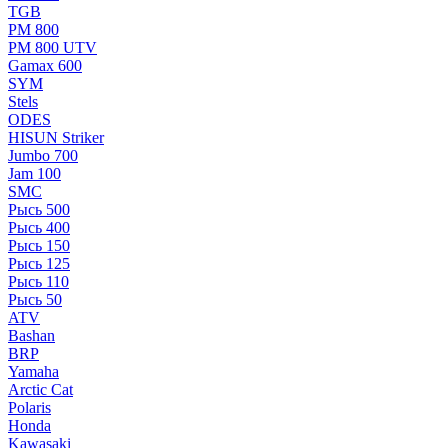
TGB
РМ 800
РМ 800 UTV
Gamax 600
SYM
Stels
ОDЕS
HISUN Striker
Jumbo 700
Jam 100
SMC
Рысь 500
Рысь 400
Рысь 150
Рысь 125
Рысь 110
Рысь 50
ATV
Bashan
BRP
Yamaha
Arctic Cat
Polaris
Honda
Kawasaki