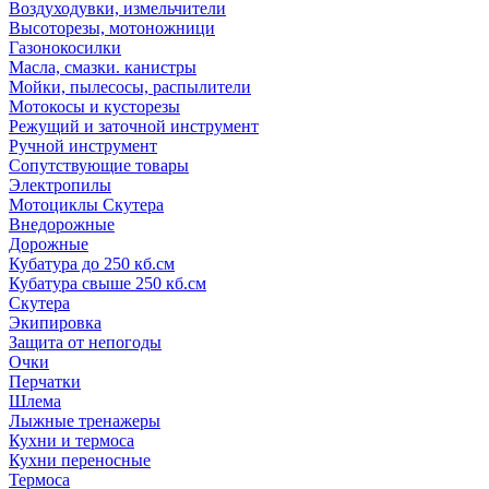
Воздуходувки, измельчители
Высоторезы, мотоножници
Газонокосилки
Масла, смазки. канистры
Мойки, пылесосы, распылители
Мотокосы и кусторезы
Режущий и заточной инструмент
Ручной инструмент
Сопутствующие товары
Электропилы
Мотоциклы Скутера
Внедорожные
Дорожные
Кубатура до 250 кб.см
Кубатура свыше 250 кб.см
Скутера
Экипировка
Защита от непогоды
Очки
Перчатки
Шлема
Лыжные тренажеры
Кухни и термоса
Кухни переносные
Термоса