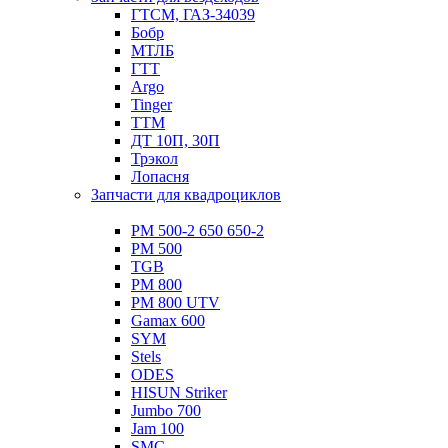
ГТСМ, ГАЗ-34039
Бобр
МТЛБ
ГТТ
Argo
Tinger
ТТМ
ДТ 10П, 30П
Трэкол
Лопасня
Запчасти для квадроциклов
РМ 500-2 650 650-2
РМ 500
TGB
РМ 800
РМ 800 UTV
Gamax 600
SYM
Stels
ОDЕS
HISUN Striker
Jumbo 700
Jam 100
SMC