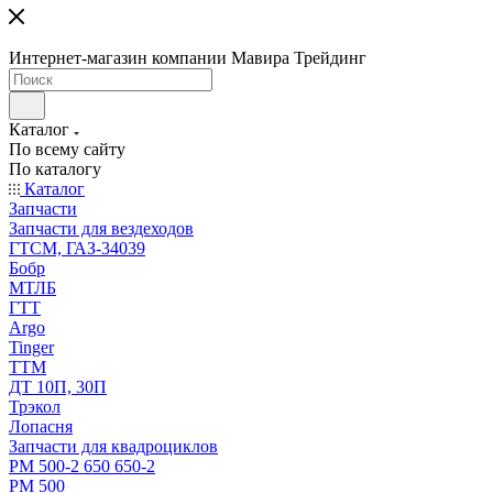
Интернет-магазин компании Мавира Трейдинг
Каталог
По всему сайту
По каталогу
Каталог
Запчасти
Запчасти для вездеходов
ГТСМ, ГАЗ-34039
Бобр
МТЛБ
ГТТ
Argo
Tinger
ТТМ
ДТ 10П, 30П
Трэкол
Лопасня
Запчасти для квадроциклов
РМ 500-2 650 650-2
РМ 500