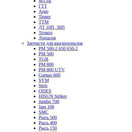
МТЛБ
ГТТ
Argo
Tinger
ТТМ
ДТ 10П, 30П
Трэкол
Лопасня
Запчасти для квадроциклов
РМ 500-2 650 650-2
РМ 500
TGB
РМ 800
РМ 800 UTV
Gamax 600
SYM
Stels
ОDЕS
HISUN Striker
Jumbo 700
Jam 100
SMC
Рысь 500
Рысь 400
Рысь 150