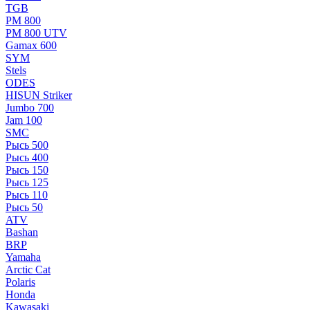
TGB
РМ 800
РМ 800 UTV
Gamax 600
SYM
Stels
ОDЕS
HISUN Striker
Jumbo 700
Jam 100
SMC
Рысь 500
Рысь 400
Рысь 150
Рысь 125
Рысь 110
Рысь 50
ATV
Bashan
BRP
Yamaha
Arctic Cat
Polaris
Honda
Kawasaki