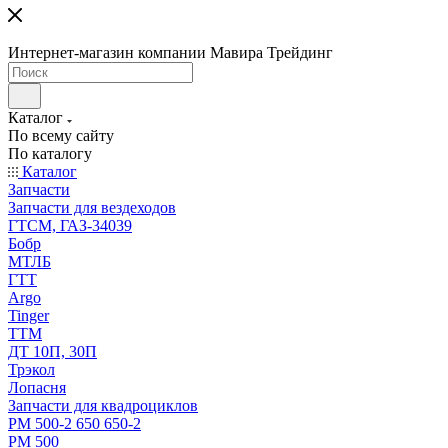
Интернет-магазин компании Мавира Трейдинг
Каталог
По всему сайту
По каталогу
Каталог
Запчасти
Запчасти для вездеходов
ГТСМ, ГАЗ-34039
Бобр
МТЛБ
ГТТ
Argo
Tinger
ТТМ
ДТ 10П, 30П
Трэкол
Лопасня
Запчасти для квадроциклов
РМ 500-2 650 650-2
РМ 500