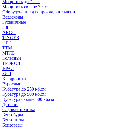
Мощность до 7 л.с.
Мощность свыше 7 л.с.
Оборудование для прокладки лыжни
Вездеходы
Гусеничные
ЗЗГТ
ARGO
TINGER
ГТТ
ТТМ
МТЛБ
Колесные
ТРЭКОЛ
УРАЛ
ЗИЛ
Квадроциклы
Взрослые
Кубатура до 250 кб.см
Кубатура до 500 кб.см
Кубатура свыше 500 кб.см
Детские
Садовая техника
Бензобуры
Бензопилы
Бензорезы