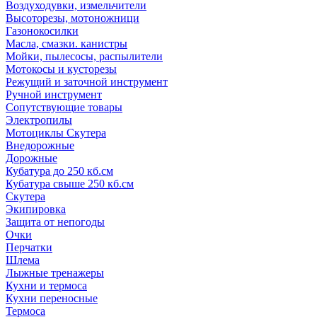
Воздуходувки, измельчители
Высоторезы, мотоножници
Газонокосилки
Масла, смазки. канистры
Мойки, пылесосы, распылители
Мотокосы и кусторезы
Режущий и заточной инструмент
Ручной инструмент
Сопутствующие товары
Электропилы
Мотоциклы Скутера
Внедорожные
Дорожные
Кубатура до 250 кб.см
Кубатура свыше 250 кб.см
Скутера
Экипировка
Защита от непогоды
Очки
Перчатки
Шлема
Лыжные тренажеры
Кухни и термоса
Кухни переносные
Термоса