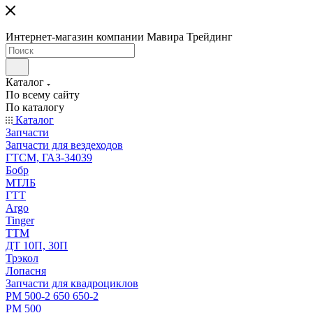
Интернет-магазин компании Мавира Трейдинг
Каталог
По всему сайту
По каталогу
Каталог
Запчасти
Запчасти для вездеходов
ГТСМ, ГАЗ-34039
Бобр
МТЛБ
ГТТ
Argo
Tinger
ТТМ
ДТ 10П, 30П
Трэкол
Лопасня
Запчасти для квадроциклов
РМ 500-2 650 650-2
РМ 500