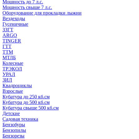
Мощность до 7 л.с.
Мощность свыше 7 л.с.
Оборудование для прокладки лыжни
Вездеходы
Гусеничные
ЗЗГТ
ARGO
TINGER
ГТТ
ТТМ
МТЛБ
Колесные
ТРЭКОЛ
УРАЛ
ЗИЛ
Квадроциклы
Взрослые
Кубатура до 250 кб.см
Кубатура до 500 кб.см
Кубатура свыше 500 кб.см
Детские
Садовая техника
Бензобуры
Бензопилы
Бензорезы