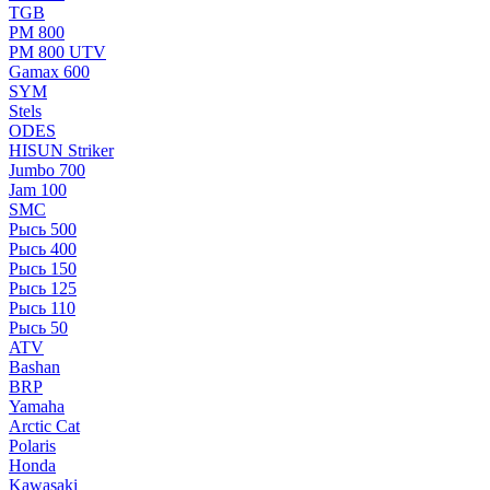
TGB
РМ 800
РМ 800 UTV
Gamax 600
SYM
Stels
ОDЕS
HISUN Striker
Jumbo 700
Jam 100
SMC
Рысь 500
Рысь 400
Рысь 150
Рысь 125
Рысь 110
Рысь 50
ATV
Bashan
BRP
Yamaha
Arctic Cat
Polaris
Honda
Kawasaki