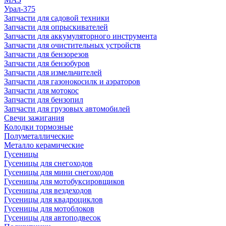
Урал-375
Запчасти для садовой техники
Запчасти для опрыскивателей
Запчасти для аккумуляторного инструмента
Запчасти для очистительных устройств
Запчасти для бензорезов
Запчасти для бензобуров
Запчасти для измельчителей
Запчасти для газонокосилк и аэраторов
Запчасти для мотокос
Запчасти для бензопил
Запчасти для грузовых автомобилей
Свечи зажигания
Колодки тормозные
Полуметаллические
Металло керамические
Гусеницы
Гусеницы для снегоходов
Гусеницы для мини снегоходов
Гусеницы для мотобуксировщиков
Гусеницы для вездеходов
Гусеницы для квадроциклов
Гусеницы для мотоблоков
Гусеницы для автоподвесок