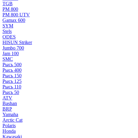
TGB
РМ 800
РМ 800 UTV
Gamax 600
SYM
Stels
ОDЕS
HISUN Striker
Jumbo 700
Jam 100
SMC
Рысь 500
Рысь 400
Рысь 150
Рысь 125
Рысь 110
Рысь 50
ATV
Bashan
BRP
Yamaha
Arctic Cat
Polaris
Honda
Kawasaki