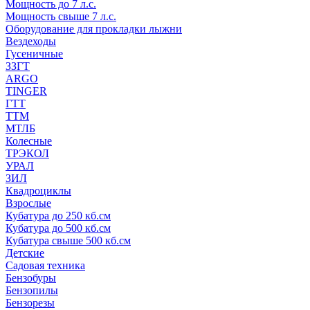
Мощность до 7 л.с.
Мощность свыше 7 л.с.
Оборудование для прокладки лыжни
Вездеходы
Гусеничные
ЗЗГТ
ARGO
TINGER
ГТТ
ТТМ
МТЛБ
Колесные
ТРЭКОЛ
УРАЛ
ЗИЛ
Квадроциклы
Взрослые
Кубатура до 250 кб.см
Кубатура до 500 кб.см
Кубатура свыше 500 кб.см
Детские
Садовая техника
Бензобуры
Бензопилы
Бензорезы