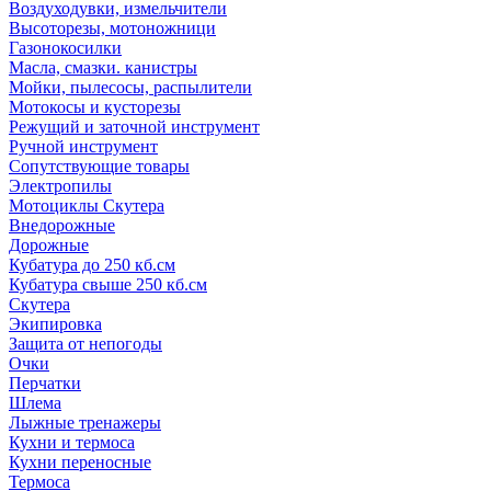
Воздуходувки, измельчители
Высоторезы, мотоножници
Газонокосилки
Масла, смазки. канистры
Мойки, пылесосы, распылители
Мотокосы и кусторезы
Режущий и заточной инструмент
Ручной инструмент
Сопутствующие товары
Электропилы
Мотоциклы Скутера
Внедорожные
Дорожные
Кубатура до 250 кб.см
Кубатура свыше 250 кб.см
Скутера
Экипировка
Защита от непогоды
Очки
Перчатки
Шлема
Лыжные тренажеры
Кухни и термоса
Кухни переносные
Термоса