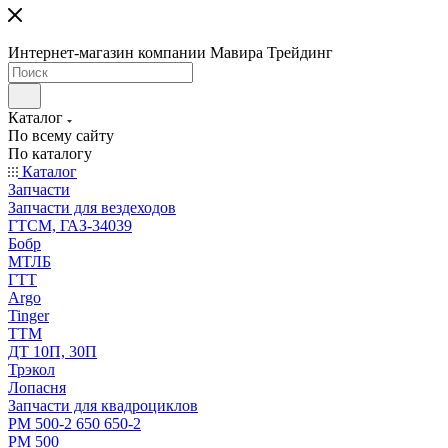
Интернет-магазин компании Мавира Трейдинг
Каталог
По всему сайту
По каталогу
Каталог
Запчасти
Запчасти для вездеходов
ГТСМ, ГАЗ-34039
Бобр
МТЛБ
ГТТ
Argo
Tinger
ТТМ
ДТ 10П, 30П
Трэкол
Лопасня
Запчасти для квадроциклов
РМ 500-2 650 650-2
РМ 500