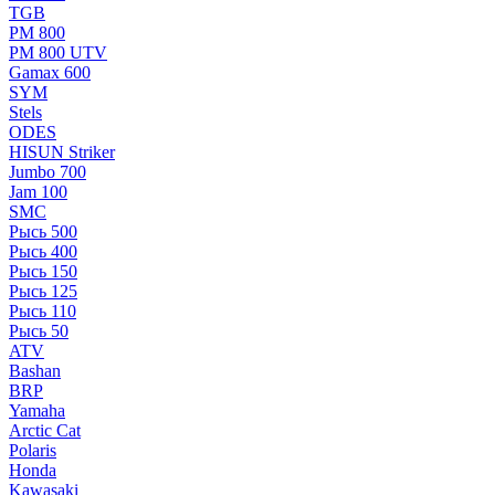
TGB
РМ 800
РМ 800 UTV
Gamax 600
SYM
Stels
ОDЕS
HISUN Striker
Jumbo 700
Jam 100
SMC
Рысь 500
Рысь 400
Рысь 150
Рысь 125
Рысь 110
Рысь 50
ATV
Bashan
BRP
Yamaha
Arctic Cat
Polaris
Honda
Kawasaki