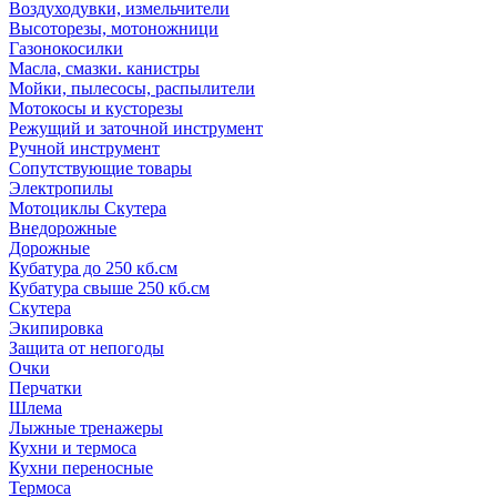
Воздуходувки, измельчители
Высоторезы, мотоножници
Газонокосилки
Масла, смазки. канистры
Мойки, пылесосы, распылители
Мотокосы и кусторезы
Режущий и заточной инструмент
Ручной инструмент
Сопутствующие товары
Электропилы
Мотоциклы Скутера
Внедорожные
Дорожные
Кубатура до 250 кб.см
Кубатура свыше 250 кб.см
Скутера
Экипировка
Защита от непогоды
Очки
Перчатки
Шлема
Лыжные тренажеры
Кухни и термоса
Кухни переносные
Термоса