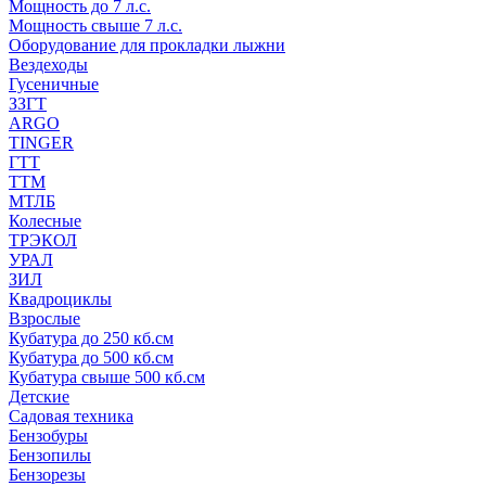
Мощность до 7 л.с.
Мощность свыше 7 л.с.
Оборудование для прокладки лыжни
Вездеходы
Гусеничные
ЗЗГТ
ARGO
TINGER
ГТТ
ТТМ
МТЛБ
Колесные
ТРЭКОЛ
УРАЛ
ЗИЛ
Квадроциклы
Взрослые
Кубатура до 250 кб.см
Кубатура до 500 кб.см
Кубатура свыше 500 кб.см
Детские
Садовая техника
Бензобуры
Бензопилы
Бензорезы