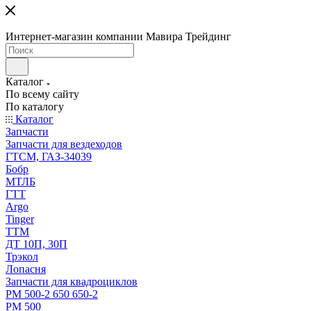
Интернет-магазин компании Мавира Трейдинг
Каталог
По всему сайту
По каталогу
Каталог
Запчасти
Запчасти для вездеходов
ГТСМ, ГАЗ-34039
Бобр
МТЛБ
ГТТ
Argo
Tinger
ТТМ
ДТ 10П, 30П
Трэкол
Лопасня
Запчасти для квадроциклов
РМ 500-2 650 650-2
РМ 500