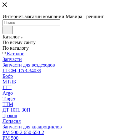
Интернет-магазин компании Мавира Трейдинг
Каталог
По всему сайту
По каталогу
Каталог
Запчасти
Запчасти для вездеходов
ГТСМ, ГАЗ-34039
Бобр
МТЛБ
ГТТ
Argo
Tinger
ТТМ
ДТ 10П, 30П
Трэкол
Лопасня
Запчасти для квадроциклов
РМ 500-2 650 650-2
РМ 500