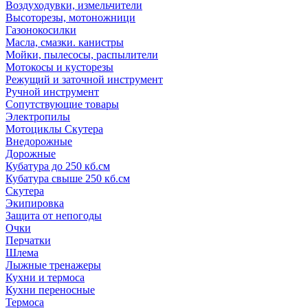
Воздуходувки, измельчители
Высоторезы, мотоножници
Газонокосилки
Масла, смазки. канистры
Мойки, пылесосы, распылители
Мотокосы и кусторезы
Режущий и заточной инструмент
Ручной инструмент
Сопутствующие товары
Электропилы
Мотоциклы Скутера
Внедорожные
Дорожные
Кубатура до 250 кб.см
Кубатура свыше 250 кб.см
Скутера
Экипировка
Защита от непогоды
Очки
Перчатки
Шлема
Лыжные тренажеры
Кухни и термоса
Кухни переносные
Термоса