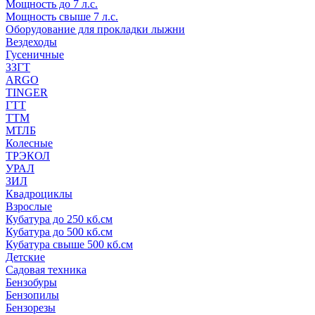
Мощность до 7 л.с.
Мощность свыше 7 л.с.
Оборудование для прокладки лыжни
Вездеходы
Гусеничные
ЗЗГТ
ARGO
TINGER
ГТТ
ТТМ
МТЛБ
Колесные
ТРЭКОЛ
УРАЛ
ЗИЛ
Квадроциклы
Взрослые
Кубатура до 250 кб.см
Кубатура до 500 кб.см
Кубатура свыше 500 кб.см
Детские
Садовая техника
Бензобуры
Бензопилы
Бензорезы