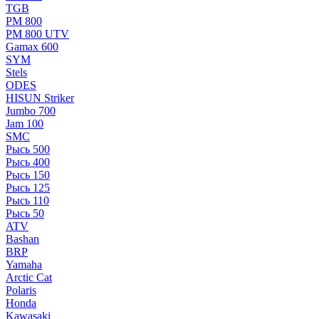
TGB
РМ 800
РМ 800 UTV
Gamax 600
SYM
Stels
ОDЕS
HISUN Striker
Jumbo 700
Jam 100
SMC
Рысь 500
Рысь 400
Рысь 150
Рысь 125
Рысь 110
Рысь 50
ATV
Bashan
BRP
Yamaha
Arctic Cat
Polaris
Honda
Kawasaki