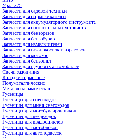
Урал-375
Запчасти для садовой техники
Запчасти для опрыскивателей
Запчасти для аккумуляторного инструмента
Запчасти для очистительных устройств
Запчасти для бензорезов
Запчасти для бензобуров
Запчасти для измельчителей
Запчасти для газонокосилк и аэраторов
Запчасти для мотокос
Запчасти для бензопил
Запчасти для грузовых автомобилей
Свечи зажигания
Колодки тормозные
Полуметаллические
Металло керамические
Гусеницы
Гусеницы для снегоходов
Гусеницы для мини снегоходов
Гусеницы для мотобуксировщиков
Гусеницы для вездеходов
Гусеницы для квадроциклов
Гусеницы для мотоблоков
Гусеницы для автоподвесок