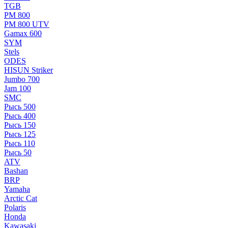
TGB
РМ 800
РМ 800 UTV
Gamax 600
SYM
Stels
ОDЕS
HISUN Striker
Jumbo 700
Jam 100
SMC
Рысь 500
Рысь 400
Рысь 150
Рысь 125
Рысь 110
Рысь 50
ATV
Bashan
BRP
Yamaha
Arctic Cat
Polaris
Honda
Kawasaki