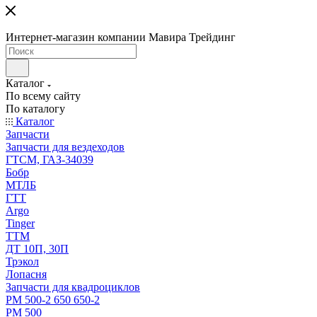
Интернет-магазин компании Мавира Трейдинг
Каталог
По всему сайту
По каталогу
Каталог
Запчасти
Запчасти для вездеходов
ГТСМ, ГАЗ-34039
Бобр
МТЛБ
ГТТ
Argo
Tinger
ТТМ
ДТ 10П, 30П
Трэкол
Лопасня
Запчасти для квадроциклов
РМ 500-2 650 650-2
РМ 500