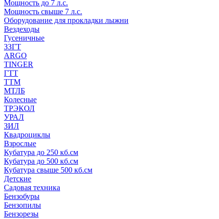
Мощность до 7 л.с.
Мощность свыше 7 л.с.
Оборудование для прокладки лыжни
Вездеходы
Гусеничные
ЗЗГТ
ARGO
TINGER
ГТТ
ТТМ
МТЛБ
Колесные
ТРЭКОЛ
УРАЛ
ЗИЛ
Квадроциклы
Взрослые
Кубатура до 250 кб.см
Кубатура до 500 кб.см
Кубатура свыше 500 кб.см
Детские
Садовая техника
Бензобуры
Бензопилы
Бензорезы