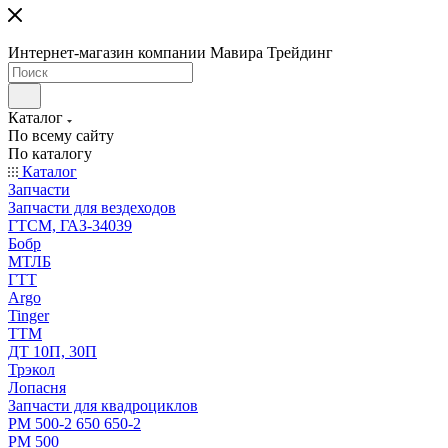
Интернет-магазин компании Мавира Трейдинг
Каталог
По всему сайту
По каталогу
Каталог
Запчасти
Запчасти для вездеходов
ГТСМ, ГАЗ-34039
Бобр
МТЛБ
ГТТ
Argo
Tinger
ТТМ
ДТ 10П, 30П
Трэкол
Лопасня
Запчасти для квадроциклов
РМ 500-2 650 650-2
РМ 500