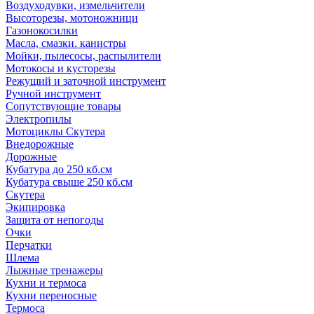
Воздуходувки, измельчители
Высоторезы, мотоножници
Газонокосилки
Масла, смазки. канистры
Мойки, пылесосы, распылители
Мотокосы и кусторезы
Режущий и заточной инструмент
Ручной инструмент
Сопутствующие товары
Электропилы
Мотоциклы Скутера
Внедорожные
Дорожные
Кубатура до 250 кб.см
Кубатура свыше 250 кб.см
Скутера
Экипировка
Защита от непогоды
Очки
Перчатки
Шлема
Лыжные тренажеры
Кухни и термоса
Кухни переносные
Термоса