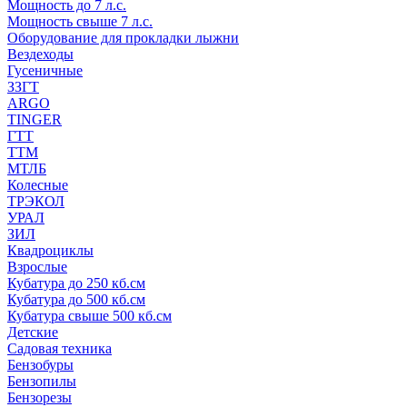
Мощность до 7 л.с.
Мощность свыше 7 л.с.
Оборудование для прокладки лыжни
Вездеходы
Гусеничные
ЗЗГТ
ARGO
TINGER
ГТТ
ТТМ
МТЛБ
Колесные
ТРЭКОЛ
УРАЛ
ЗИЛ
Квадроциклы
Взрослые
Кубатура до 250 кб.см
Кубатура до 500 кб.см
Кубатура свыше 500 кб.см
Детские
Садовая техника
Бензобуры
Бензопилы
Бензорезы