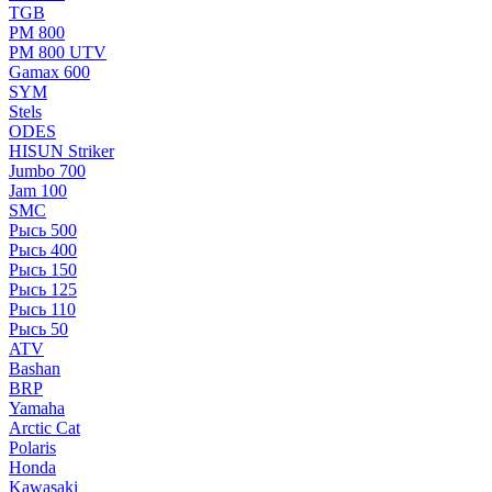
TGB
РМ 800
РМ 800 UTV
Gamax 600
SYM
Stels
ОDЕS
HISUN Striker
Jumbo 700
Jam 100
SMC
Рысь 500
Рысь 400
Рысь 150
Рысь 125
Рысь 110
Рысь 50
ATV
Bashan
BRP
Yamaha
Arctic Cat
Polaris
Honda
Kawasaki