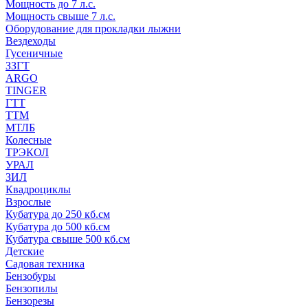
Мощность до 7 л.с.
Мощность свыше 7 л.с.
Оборудование для прокладки лыжни
Вездеходы
Гусеничные
ЗЗГТ
ARGO
TINGER
ГТТ
ТТМ
МТЛБ
Колесные
ТРЭКОЛ
УРАЛ
ЗИЛ
Квадроциклы
Взрослые
Кубатура до 250 кб.см
Кубатура до 500 кб.см
Кубатура свыше 500 кб.см
Детские
Садовая техника
Бензобуры
Бензопилы
Бензорезы