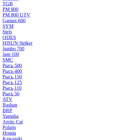
TGB
РМ 800
РМ 800 UTV
Gamax 600
SYM
Stels
ОDЕS
HISUN Striker
Jumbo 700
Jam 100
SMC
Рысь 500
Рысь 400
Рысь 150
Рысь 125
Рысь 110
Рысь 50
ATV
Bashan
BRP
Yamaha
Arctic Cat
Polaris
Honda
Kawasaki