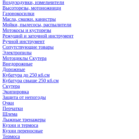
Воздуходувки, измельчители
Высоторезы, мотоножници
Газонокосилки
Масла, смазки. канистры
Мойки, пылесосы, распылители
Мотокосы и кусторезы
Режущий и заточной инструмент
Ручной инструмент
Сопутствующие товары
Электропилы
Мотоциклы Скутера
Внедорожные
Дорожные
Кубатура до 250 кб.см
Кубатура свыше 250 кб.см
Скутера
Экипировка
Защита от непогоды
Очки
Перчатки
Шлема
Лыжные тренажеры
Кухни и термоса
Кухни переносные
Термоса