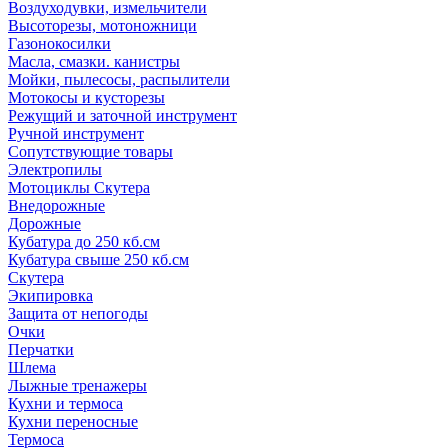
Воздуходувки, измельчители
Высоторезы, мотоножници
Газонокосилки
Масла, смазки. канистры
Мойки, пылесосы, распылители
Мотокосы и кусторезы
Режущий и заточной инструмент
Ручной инструмент
Сопутствующие товары
Электропилы
Мотоциклы Скутера
Внедорожные
Дорожные
Кубатура до 250 кб.см
Кубатура свыше 250 кб.см
Скутера
Экипировка
Защита от непогоды
Очки
Перчатки
Шлема
Лыжные тренажеры
Кухни и термоса
Кухни переносные
Термоса