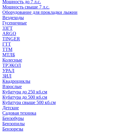
Мощность до 7 л.с.
Мощность свыше 7 л.с.
Оборудование для прокладки лыжни
Вездеходы
Гусеничные
ЗЗГТ
ARGO
TINGER
ГТТ
ТТМ
МТЛБ
Колесные
ТРЭКОЛ
УРАЛ
ЗИЛ
Квадроциклы
Взрослые
Кубатура до 250 кб.см
Кубатура до 500 кб.см
Кубатура свыше 500 кб.см
Детские
Садовая техника
Бензобуры
Бензопилы
Бензорезы