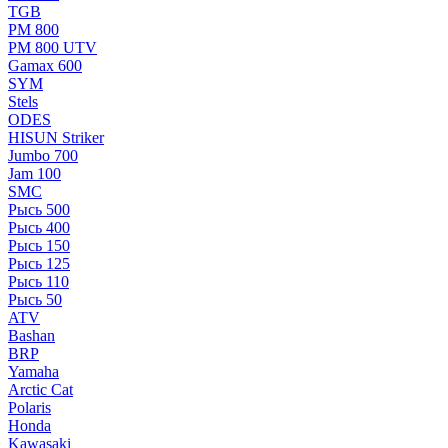
TGB
РМ 800
РМ 800 UTV
Gamax 600
SYM
Stels
ОDЕS
HISUN Striker
Jumbo 700
Jam 100
SMC
Рысь 500
Рысь 400
Рысь 150
Рысь 125
Рысь 110
Рысь 50
ATV
Bashan
BRP
Yamaha
Arctic Cat
Polaris
Honda
Kawasaki