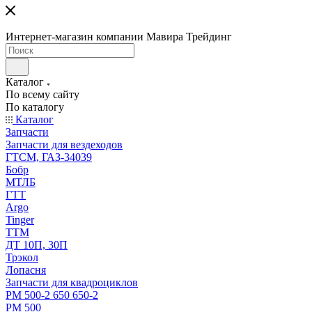
Интернет-магазин компании Мавира Трейдинг
Каталог
По всему сайту
По каталогу
Каталог
Запчасти
Запчасти для вездеходов
ГТСМ, ГАЗ-34039
Бобр
МТЛБ
ГТТ
Argo
Tinger
ТТМ
ДТ 10П, 30П
Трэкол
Лопасня
Запчасти для квадроциклов
РМ 500-2 650 650-2
РМ 500