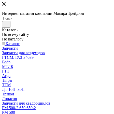
Интернет-магазин компании Мавира Трейдинг
Каталог
По всему сайту
По каталогу
Каталог
Запчасти
Запчасти для вездеходов
ГТСМ, ГАЗ-34039
Бобр
МТЛБ
ГТТ
Argo
Tinger
ТТМ
ДТ 10П, 30П
Трэкол
Лопасня
Запчасти для квадроциклов
РМ 500-2 650 650-2
РМ 500