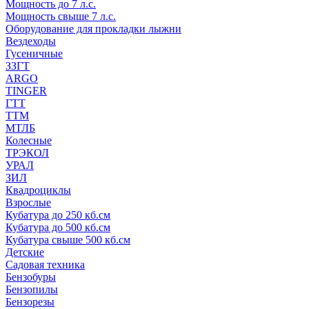
Мощность до 7 л.с.
Мощность свыше 7 л.с.
Оборудование для прокладки лыжни
Вездеходы
Гусеничные
ЗЗГТ
ARGO
TINGER
ГТТ
ТТМ
МТЛБ
Колесные
ТРЭКОЛ
УРАЛ
ЗИЛ
Квадроциклы
Взрослые
Кубатура до 250 кб.см
Кубатура до 500 кб.см
Кубатура свыше 500 кб.см
Детские
Садовая техника
Бензобуры
Бензопилы
Бензорезы