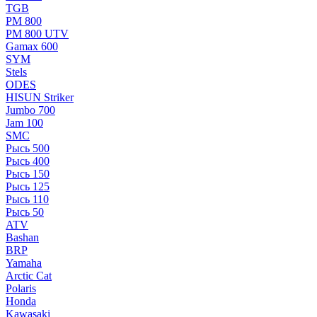
TGB
РМ 800
РМ 800 UTV
Gamax 600
SYM
Stels
ОDЕS
HISUN Striker
Jumbo 700
Jam 100
SMC
Рысь 500
Рысь 400
Рысь 150
Рысь 125
Рысь 110
Рысь 50
ATV
Bashan
BRP
Yamaha
Arctic Cat
Polaris
Honda
Kawasaki