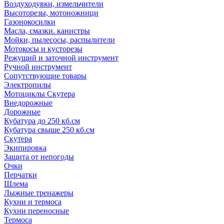
Воздуходувки, измельчители
Высоторезы, мотоножници
Газонокосилки
Масла, смазки. канистры
Мойки, пылесосы, распылители
Мотокосы и кусторезы
Режущий и заточной инструмент
Ручной инструмент
Сопутствующие товары
Электропилы
Мотоциклы Скутера
Внедорожные
Дорожные
Кубатура до 250 кб.см
Кубатура свыше 250 кб.см
Скутера
Экипировка
Защита от непогоды
Очки
Перчатки
Шлема
Лыжные тренажеры
Кухни и термоса
Кухни переносные
Термоса