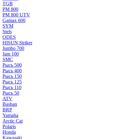
TGB
РМ 800
РМ 800 UTV
Gamax 600
SYM
Stels
ОDЕS
HISUN Striker
Jumbo 700
Jam 100
SMC
Рысь 500
Рысь 400
Рысь 150
Рысь 125
Рысь 110
Рысь 50
ATV
Bashan
BRP
Yamaha
Arctic Cat
Polaris
Honda
Kawasaki