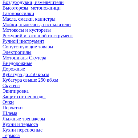
Воздуходувки, измельчители
Высоторезы, мотоножници
Газонокосилки
Масла, смазки. канистры
Мойки, пылесосы, распылители
Мотокосы и кусторезы
Режущий и заточной инструмент
Ручной инструмент
Сопутствующие товары
Электропилы
Мотоциклы Скутера
Внедорожные
Дорожные
Кубатура до 250 кб.см
Кубатура свыше 250 кб.см
Скутера
Экипировка
Защита от непогоды
Очки
Перчатки
Шлема
Лыжные тренажеры
Кухни и термоса
Кухни переносные
Термоса