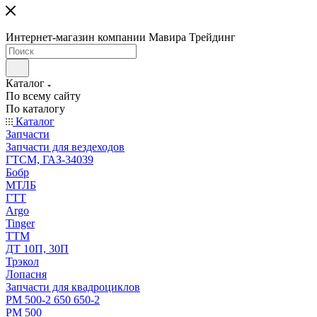
Интернет-магазин компании Мавира Трейдинг
Каталог
По всему сайту
По каталогу
Каталог
Запчасти
Запчасти для вездеходов
ГТСМ, ГАЗ-34039
Бобр
МТЛБ
ГТТ
Argo
Tinger
ТТМ
ДТ 10П, 30П
Трэкол
Лопасня
Запчасти для квадроциклов
РМ 500-2 650 650-2
РМ 500