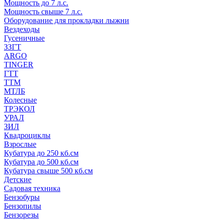
Мощность до 7 л.с.
Мощность свыше 7 л.с.
Оборудование для прокладки лыжни
Вездеходы
Гусеничные
ЗЗГТ
ARGO
TINGER
ГТТ
ТТМ
МТЛБ
Колесные
ТРЭКОЛ
УРАЛ
ЗИЛ
Квадроциклы
Взрослые
Кубатура до 250 кб.см
Кубатура до 500 кб.см
Кубатура свыше 500 кб.см
Детские
Садовая техника
Бензобуры
Бензопилы
Бензорезы