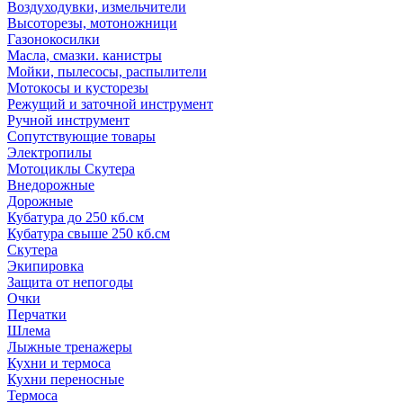
Воздуходувки, измельчители
Высоторезы, мотоножници
Газонокосилки
Масла, смазки. канистры
Мойки, пылесосы, распылители
Мотокосы и кусторезы
Режущий и заточной инструмент
Ручной инструмент
Сопутствующие товары
Электропилы
Мотоциклы Скутера
Внедорожные
Дорожные
Кубатура до 250 кб.см
Кубатура свыше 250 кб.см
Скутера
Экипировка
Защита от непогоды
Очки
Перчатки
Шлема
Лыжные тренажеры
Кухни и термоса
Кухни переносные
Термоса