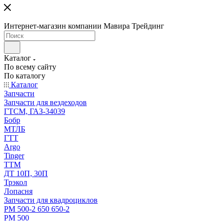
Интернет-магазин компании Мавира Трейдинг
Каталог
По всему сайту
По каталогу
Каталог
Запчасти
Запчасти для вездеходов
ГТСМ, ГАЗ-34039
Бобр
МТЛБ
ГТТ
Argo
Tinger
ТТМ
ДТ 10П, 30П
Трэкол
Лопасня
Запчасти для квадроциклов
РМ 500-2 650 650-2
РМ 500