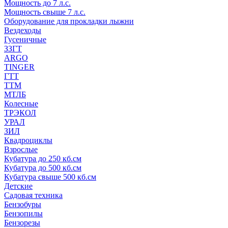
Мощность до 7 л.с.
Мощность свыше 7 л.с.
Оборудование для прокладки лыжни
Вездеходы
Гусеничные
ЗЗГТ
ARGO
TINGER
ГТТ
ТТМ
МТЛБ
Колесные
ТРЭКОЛ
УРАЛ
ЗИЛ
Квадроциклы
Взрослые
Кубатура до 250 кб.см
Кубатура до 500 кб.см
Кубатура свыше 500 кб.см
Детские
Садовая техника
Бензобуры
Бензопилы
Бензорезы