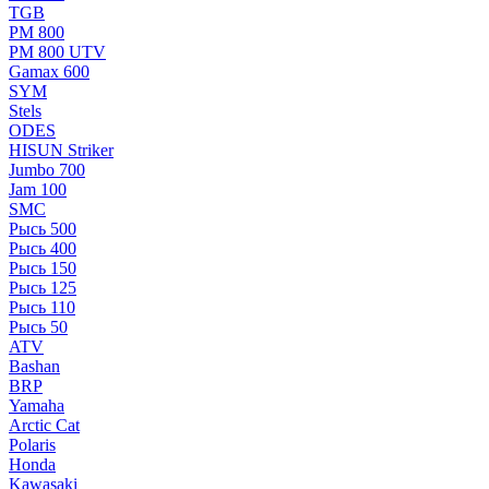
TGB
РМ 800
РМ 800 UTV
Gamax 600
SYM
Stels
ОDЕS
HISUN Striker
Jumbo 700
Jam 100
SMC
Рысь 500
Рысь 400
Рысь 150
Рысь 125
Рысь 110
Рысь 50
ATV
Bashan
BRP
Yamaha
Arctic Cat
Polaris
Honda
Kawasaki