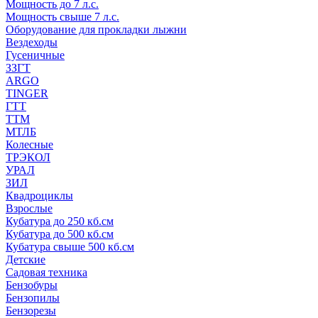
Мощность до 7 л.с.
Мощность свыше 7 л.с.
Оборудование для прокладки лыжни
Вездеходы
Гусеничные
ЗЗГТ
ARGO
TINGER
ГТТ
ТТМ
МТЛБ
Колесные
ТРЭКОЛ
УРАЛ
ЗИЛ
Квадроциклы
Взрослые
Кубатура до 250 кб.см
Кубатура до 500 кб.см
Кубатура свыше 500 кб.см
Детские
Садовая техника
Бензобуры
Бензопилы
Бензорезы