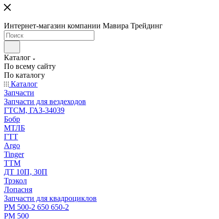
Интернет-магазин компании Мавира Трейдинг
Каталог
По всему сайту
По каталогу
Каталог
Запчасти
Запчасти для вездеходов
ГТСМ, ГАЗ-34039
Бобр
МТЛБ
ГТТ
Argo
Tinger
ТТМ
ДТ 10П, 30П
Трэкол
Лопасня
Запчасти для квадроциклов
РМ 500-2 650 650-2
РМ 500