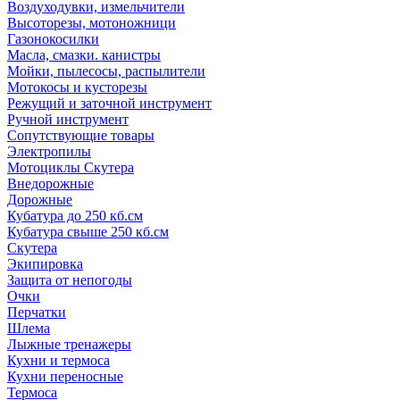
Воздуходувки, измельчители
Высоторезы, мотоножници
Газонокосилки
Масла, смазки. канистры
Мойки, пылесосы, распылители
Мотокосы и кусторезы
Режущий и заточной инструмент
Ручной инструмент
Сопутствующие товары
Электропилы
Мотоциклы Скутера
Внедорожные
Дорожные
Кубатура до 250 кб.см
Кубатура свыше 250 кб.см
Скутера
Экипировка
Защита от непогоды
Очки
Перчатки
Шлема
Лыжные тренажеры
Кухни и термоса
Кухни переносные
Термоса