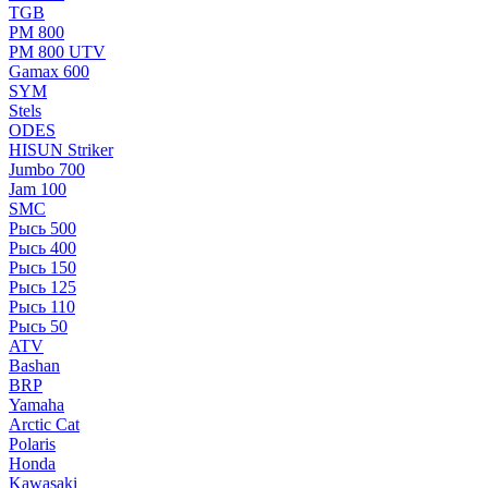
TGB
РМ 800
РМ 800 UTV
Gamax 600
SYM
Stels
ОDЕS
HISUN Striker
Jumbo 700
Jam 100
SMC
Рысь 500
Рысь 400
Рысь 150
Рысь 125
Рысь 110
Рысь 50
ATV
Bashan
BRP
Yamaha
Arctic Cat
Polaris
Honda
Kawasaki