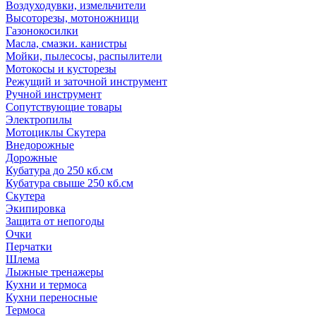
Воздуходувки, измельчители
Высоторезы, мотоножници
Газонокосилки
Масла, смазки. канистры
Мойки, пылесосы, распылители
Мотокосы и кусторезы
Режущий и заточной инструмент
Ручной инструмент
Сопутствующие товары
Электропилы
Мотоциклы Скутера
Внедорожные
Дорожные
Кубатура до 250 кб.см
Кубатура свыше 250 кб.см
Скутера
Экипировка
Защита от непогоды
Очки
Перчатки
Шлема
Лыжные тренажеры
Кухни и термоса
Кухни переносные
Термоса