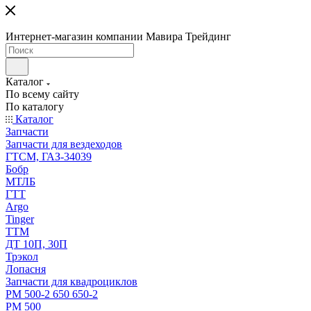
Интернет-магазин компании Мавира Трейдинг
Каталог
По всему сайту
По каталогу
Каталог
Запчасти
Запчасти для вездеходов
ГТСМ, ГАЗ-34039
Бобр
МТЛБ
ГТТ
Argo
Tinger
ТТМ
ДТ 10П, 30П
Трэкол
Лопасня
Запчасти для квадроциклов
РМ 500-2 650 650-2
РМ 500