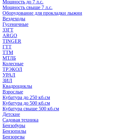
Мощность до 7 л.с.
Мощность свыше 7 л.с.
Оборудование для прокладки лыжни
Вездеходы
Гусеничные
ЗЗГТ
ARGO
TINGER
ГТТ
ТТМ
МТЛБ
Колесные
ТРЭКОЛ
УРАЛ
ЗИЛ
Квадроциклы
Взрослые
Кубатура до 250 кб.см
Кубатура до 500 кб.см
Кубатура свыше 500 кб.см
Детские
Садовая техника
Бензобуры
Бензопилы
Бензорезы