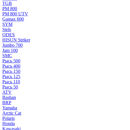
TGB
РМ 800
РМ 800 UTV
Gamax 600
SYM
Stels
ОDЕS
HISUN Striker
Jumbo 700
Jam 100
SMC
Рысь 500
Рысь 400
Рысь 150
Рысь 125
Рысь 110
Рысь 50
ATV
Bashan
BRP
Yamaha
Arctic Cat
Polaris
Honda
Kawasaki