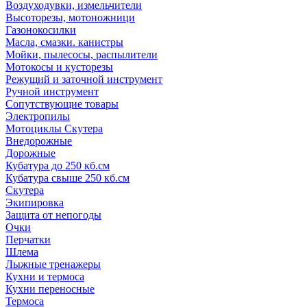
Воздуходувки, измельчители
Высоторезы, мотоножници
Газонокосилки
Масла, смазки. канистры
Мойки, пылесосы, распылители
Мотокосы и кусторезы
Режущий и заточной инструмент
Ручной инструмент
Сопутствующие товары
Электропилы
Мотоциклы Скутера
Внедорожные
Дорожные
Кубатура до 250 кб.см
Кубатура свыше 250 кб.см
Скутера
Экипировка
Защита от непогоды
Очки
Перчатки
Шлема
Лыжные тренажеры
Кухни и термоса
Кухни переносные
Термоса