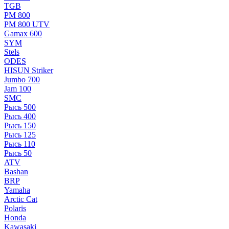
TGB
РМ 800
РМ 800 UTV
Gamax 600
SYM
Stels
ОDЕS
HISUN Striker
Jumbo 700
Jam 100
SMC
Рысь 500
Рысь 400
Рысь 150
Рысь 125
Рысь 110
Рысь 50
ATV
Bashan
BRP
Yamaha
Arctic Cat
Polaris
Honda
Kawasaki