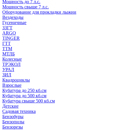
Мощность до 7 л.с.
Мощность свыше 7 л.с.
Оборудование для прокладки лыжни
Вездеходы
Гусеничные
ЗЗГТ
ARGO
TINGER
ГТТ
ТТМ
МТЛБ
Колесные
ТРЭКОЛ
УРАЛ
ЗИЛ
Квадроциклы
Взрослые
Кубатура до 250 кб.см
Кубатура до 500 кб.см
Кубатура свыше 500 кб.см
Детские
Садовая техника
Бензобуры
Бензопилы
Бензорезы