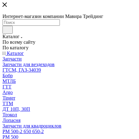
Интернет-магазин компании Мавира Трейдинг
Каталог
По всему сайту
По каталогу
Каталог
Запчасти
Запчасти для вездеходов
ГТСМ, ГАЗ-34039
Бобр
МТЛБ
ГТТ
Argo
Tinger
ТТМ
ДТ 10П, 30П
Трэкол
Лопасня
Запчасти для квадроциклов
РМ 500-2 650 650-2
РМ 500